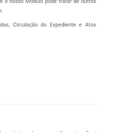
e o nosso Módulo pode tratar de outros
o.
das, Circulação do Expediente e Atos