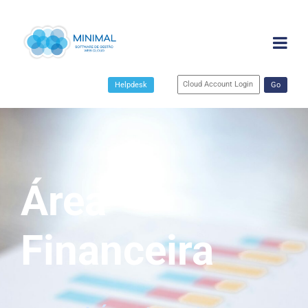
Helpdesk
Go
Área
Financeira