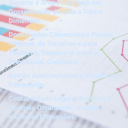
Suporte à Área Financeira em
Organizações de todo o Tipo e
Dimensão.
Documentos Comerciais e Fiscais,
Internos, de Terceiros e para
Terceiros, Tesouraria Atual e
Previsional, Contratos.
Gestão
Administrativa e Técnica do
Património.
Contabilidade Legal e Analítica e
Controlo Orçamental, usando
múltiplas Dimensões.