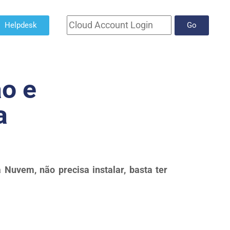
Helpdesk
Go
o e
a
Nuvem, não precisa instalar, basta ter