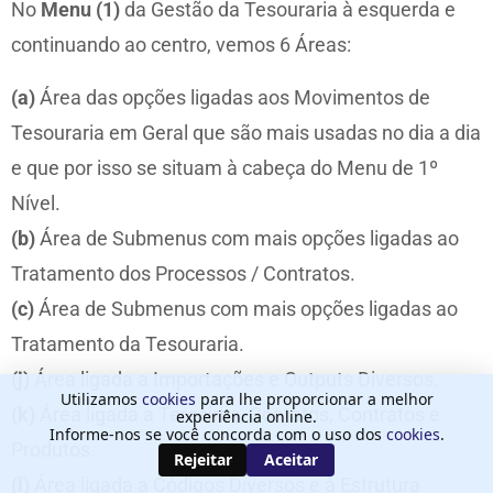
No
Menu (1)
da Gestão da Tesouraria à esquerda e
continuando ao centro, vemos 6 Áreas:
(a)
Área das opções ligadas aos Movimentos de
Tesouraria em Geral que são mais usadas no dia a dia
e que por isso se situam à cabeça do Menu de 1º
Nível.
(b)
Área de Submenus com mais opções ligadas ao
Tratamento dos Processos / Contratos.
(c)
Área de Submenus com mais opções ligadas ao
Tratamento da Tesouraria.
(j)
Área ligada a Importações e Outputs Diversos.
Utilizamos
cookies
para lhe proporcionar a melhor
(k)
Área ligada a Terceiros, Contatos, Contratos e
experiência online.
Informe-nos se você concorda com o uso dos
cookies
.
Produtos.
Rejeitar
Aceitar
(l)
Área ligada a Códigos Diversos e à Estrutura